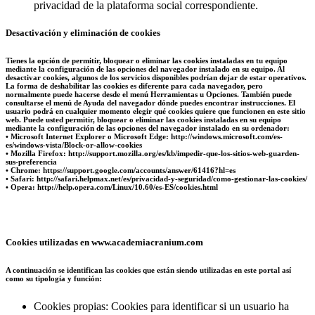
privacidad de la plataforma social correspondiente.
Desactivación y eliminación de cookies
Tienes la opción de permitir, bloquear o eliminar las cookies instaladas en tu equipo
mediante la configuración de las opciones del navegador instalado en su equipo. Al
desactivar cookies, algunos de los servicios disponibles podrían dejar de estar operativos.
La forma de deshabilitar las cookies es diferente para cada navegador, pero
normalmente puede hacerse desde el menú Herramientas u Opciones. También puede
consultarse el menú de Ayuda del navegador dónde puedes encontrar instrucciones. El
usuario podrá en cualquier momento elegir qué cookies quiere que funcionen en este sitio
web. Puede usted permitir, bloquear o eliminar las cookies instaladas en su equipo
mediante la configuración de las opciones del navegador instalado en su ordenador:
• Microsoft Internet Explorer o Microsoft Edge: http://windows.microsoft.com/es-
es/windows-vista/Block-or-allow-cookies
• Mozilla Firefox: http://support.mozilla.org/es/kb/impedir-que-los-sitios-web-guarden-
sus-preferencia
• Chrome: https://support.google.com/accounts/answer/61416?hl=es
• Safari: http://safari.helpmax.net/es/privacidad-y-seguridad/como-gestionar-las-cookies/
• Opera: http://help.opera.com/Linux/10.60/es-ES/cookies.html
Cookies utilizadas en www.academiacranium.com
A continuación se identifican las cookies que están siendo utilizadas en este portal así
como su tipología y función:
Cookies propias: Cookies para identificar si un usuario ha